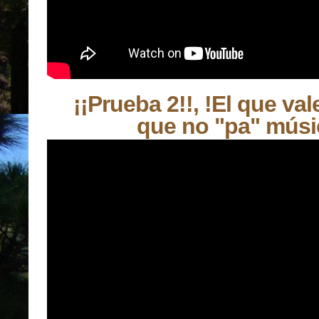
¡¡Prueba 2!!, !El que vale
que no "pa" músi