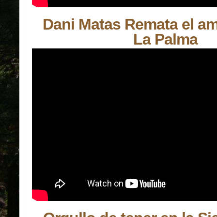
Dani Matas Remata el a
La Palma