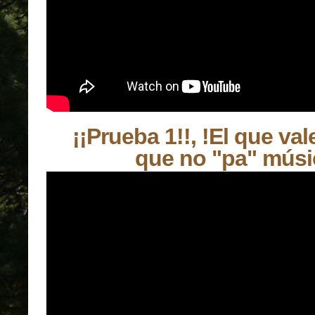
¡¡Prueba 1!!, !El que vale
que no "pa" músi